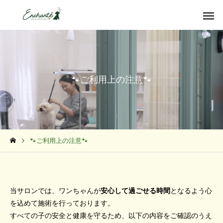
🐾ご利用上の注意🐾
トリミング＆ケア
リフレッシ
🐾ご利用上の注意🐾
当サロンでは、ワンちゃんが
安心して過ごせる時間
となるよう心
を込めて施術を行っております。
すべての子の安全と健康を守るため、以下の内容をご確認のうえ